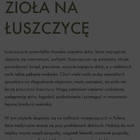
ZIOŁA NA
ŁUSZCZYCĘ
Łuszczyca to przewlekła choroba zapalna skóry, która najczęściej
objawia się czerwonymi, suchymi i łuszczącymi się zmianami. Może
powodować świąd, pieczenie, uczucie napięcia skóry, a u niektórych
osób także pękanie naskórka. Choć wiele osób szuka naturalnych
sposobów na złagodzenie objawów, warto pamiętać, że zioła nie
leczą przyczyny łuszczycy. Mogą natomiast wspierać codzienną
pielęgnację skóry, łagodzić podrażnienia i pomagać w utrzymaniu
lepszej kondycji naskórka.
W tym artykule skupiamy się na roślinach występujących w Polsce,
które tradycyjnie stosuje się przy problemach skórnych. Należą do nich
między innymi rzepik pospolity, nagietek lekarski, rumianek pospolity,