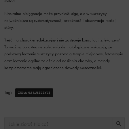
metod.
Naturalna pielęgnacja może przynieść ulgę, ale w łuszczycy
najważniejsze są systematyczność, ostrożność i obserwacja reakcji
skóry.
Treść ma charakter edukacyjny i nie zastępuje konsultacji z lekarzem”.
To ważne, bo aktualne zalecenia dermatologiczne wskazują, że
podstawą leczenia łuszczycy pozostają terapie miejscowe, fototerapia
oraz leczenie ogólne zależnie od nasilenia choroby, a metody
komplementarne mają ograniczone dowody skuteczności.
Tagi:
ZIOŁA NA ŁUSZCZYCĘ