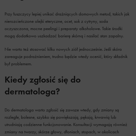
Przy łuszczycy lepiej unikać drażniących domowych metod, takich jak
nierozcieńczone olejki eteryczne, ocet, sok z cytryny, soda
oczyszczona, mocne peelingi i preparaty alkoholowe. Takie środki
mogą dodatkowo uszkadzać barierę skórną i nasilać stan zapalny.
Nie warto też stosować kilku nowych ziół jednocześnie. Jeśli skóra
zareaguje podrażnieniem, trudno będzie wtedy ocenić, który składnik
był problemem.
Kiedy zgłosić się do
dermatologa?
Do dermatologa warto zgłosić się zawsze wtedy, gdy zmiany są
rozległe, bolesne, szybko się powiększają, pękają, krwawią lub
utrudniają codzienne funkcjonowanie. Konsultacji wymagają również
zmiany na twarzy, skórze głowy, dłoniach, stopach, w okolicach