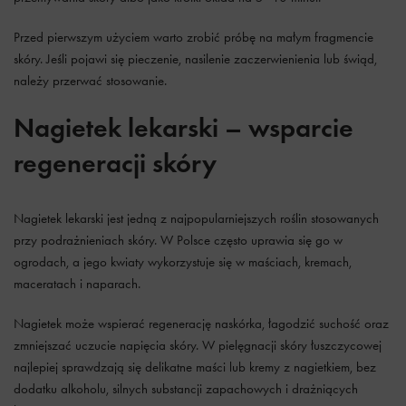
Przed pierwszym użyciem warto zrobić próbę na małym fragmencie
skóry. Jeśli pojawi się pieczenie, nasilenie zaczerwienienia lub świąd,
należy przerwać stosowanie.
Nagietek lekarski – wsparcie
regeneracji skóry
Nagietek lekarski jest jedną z najpopularniejszych roślin stosowanych
przy podrażnieniach skóry. W Polsce często uprawia się go w
ogrodach, a jego kwiaty wykorzystuje się w maściach, kremach,
maceratach i naparach.
Nagietek może wspierać regenerację naskórka, łagodzić suchość oraz
zmniejszać uczucie napięcia skóry. W pielęgnacji skóry łuszczycowej
najlepiej sprawdzają się delikatne maści lub kremy z nagietkiem, bez
dodatku alkoholu, silnych substancji zapachowych i drażniących