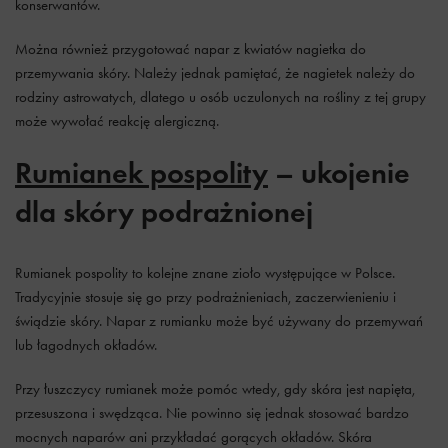
konserwantów.
Można również przygotować napar z kwiatów nagietka do
przemywania skóry. Należy jednak pamiętać, że nagietek należy do
rodziny astrowatych, dlatego u osób uczulonych na rośliny z tej grupy
może wywołać reakcję alergiczną.
Rumianek pospolity
– ukojenie
dla skóry podrażnionej
Rumianek pospolity to kolejne znane zioło występujące w Polsce.
Tradycyjnie stosuje się go przy podrażnieniach, zaczerwienieniu i
świądzie skóry. Napar z rumianku może być używany do przemywań
lub łagodnych okładów.
Przy łuszczycy rumianek może pomóc wtedy, gdy skóra jest napięta,
przesuszona i swędząca. Nie powinno się jednak stosować bardzo
mocnych naparów ani przykładać gorących okładów. Skóra