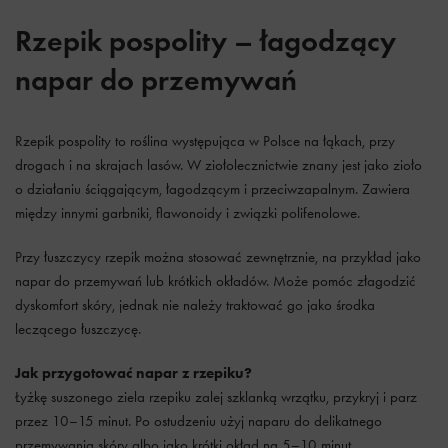
Rzepik pospolity – łagodzący
napar do przemywań
Rzepik pospolity to roślina występująca w Polsce na łąkach, przy
drogach i na skrajach lasów. W ziołolecznictwie znany jest jako zioło
o działaniu ściągającym, łagodzącym i przeciwzapalnym. Zawiera
między innymi garbniki, flawonoidy i związki polifenolowe.
Przy łuszczycy rzepik można stosować zewnętrznie, na przykład jako
napar do przemywań lub krótkich okładów. Może pomóc złagodzić
dyskomfort skóry, jednak nie należy traktować go jako środka
leczącego łuszczycę.
Jak przygotować napar z rzepiku?
Łyżkę suszonego ziela rzepiku zalej szklanką wrzątku, przykryj i parz
przez 10–15 minut. Po ostudzeniu użyj naparu do delikatnego
przemywania skóry albo jako krótki okład na 5–10 minut.