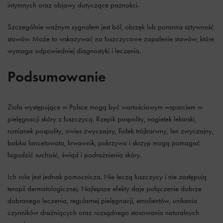
intymnych oraz objawy dotyczące paznokci.
Szczególnie ważnym sygnałem jest ból, obrzęk lub poranna sztywność
stawów. Może to wskazywać na łuszczycowe zapalenie stawów, które
wymaga odpowiedniej diagnostyki i leczenia.
Podsumowanie
Zioła występujące w Polsce mogą być wartościowym wsparciem w
pielęgnacji skóry z łuszczycą. Rzepik pospolity, nagietek lekarski,
rumianek pospolity, owies zwyczajny, fiołek trójbarwny, len zwyczajny,
babka lancetowata, krwawnik, pokrzywa i skrzyp mogą pomagać
łagodzić suchość, świąd i podrażnienia skóry.
Ich rola jest jednak pomocnicza. Nie leczą łuszczycy i nie zastępują
terapii dermatologicznej. Najlepsze efekty daje połączenie dobrze
dobranego leczenia, regularnej pielęgnacji, emolientów, unikania
czynników drażniących oraz rozsądnego stosowania naturalnych