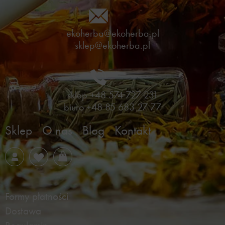
ekoherba@ekoherba.pl
sklep@ekoherba.pl
sklep
+48 574 727 231
biuro
+48 85 683 27 77
Sklep
O nas
Blog
Kontakt
Formy płatności
Dostawa