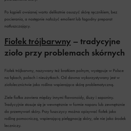
Po kąpieli owsianej warto delikatnie osuszyć skórę ręcznikiem, bez
pocierania, a następnie nałożyć emolient lub łagodny preparat
natłuszczający.
Fiołek trójbarwny
– tradycyjne
zioło przy problemach skórnych
Fiołek trójbarwny, nazywany też bratkiem polnym, występuje w Polsce
na łąkach, polach i nieużytkach. Od dawna wykorzystywany jest w
ziołolecznictwie jako roślina wspierająca skórę problematyczną.
Ziele fiołka zawiera między innymi flawonoidy, śluzy i saponiny.
Tradycyjnie stosuje się je wewnętrznie w formie naparu lub zewnętrznie
do przemywań skóry. Przy łuszczycy można opisywać fiołek jako
roślinę pomocniczą, wspierającą pielęgnację skóry, ale nie jako środek
leczniczy.