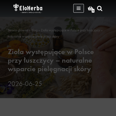
0
Przejdź
do
treści
Strona główna
»
Blog
»
Zioła występujące w Polsce przy łuszczycy –
naturalne wsparcie pielęgnacji skóry
Zioła występujące w Polsce
przy łuszczycy – naturalne
wsparcie pielęgnacji skóry
2026-06-25