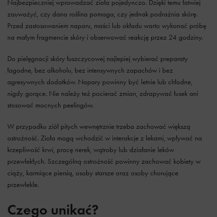
Najbezpieczniej wprowadzać zioła pojedynczo. Dzięki temu łatwiej
zauważyć, czy dana roślina pomaga, czy jednak podrażnia skórę.
Przed zastosowaniem naparu, maści lub okładu warto wykonać próbę
na małym fragmencie skóry i obserwować reakcję przez 24 godziny.
Do pielęgnacji skóry łuszczycowej najlepiej wybierać preparaty
łagodne, bez alkoholu, bez intensywnych zapachów i bez
agresywnych dodatków. Napary powinny być letnie lub chłodne,
nigdy gorące. Nie należy też pocierać zmian, zdrapywać łusek ani
stosować mocnych peelingów.
W przypadku ziół pitych wewnętrznie trzeba zachować większą
ostrożność. Zioła mogą wchodzić w interakcje z lekami, wpływać na
krzepliwość krwi, pracę nerek, wątroby lub działanie leków
przewlekłych. Szczególną ostrożność powinny zachować kobiety w
ciąży, karmiące piersią, osoby starsze oraz osoby chorujące
przewlekle.
Czego unikać?