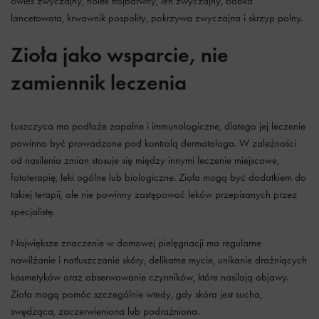
owies zwyczajny, fiołek trójbarwny, len zwyczajny, babka
lancetowata, krwawnik pospolity, pokrzywa zwyczajna i skrzyp polny.
Zioła jako wsparcie, nie
zamiennik leczenia
Łuszczyca ma podłoże zapalne i immunologiczne, dlatego jej leczenie
powinno być prowadzone pod kontrolą dermatologa. W zależności
od nasilenia zmian stosuje się między innymi leczenie miejscowe,
fototerapię, leki ogólne lub biologiczne. Zioła mogą być dodatkiem do
takiej terapii, ale nie powinny zastępować leków przepisanych przez
specjalistę.
Największe znaczenie w domowej pielęgnacji ma regularne
nawilżanie i natłuszczanie skóry, delikatne mycie, unikanie drażniących
kosmetyków oraz obserwowanie czynników, które nasilają objawy.
Zioła mogą pomóc szczególnie wtedy, gdy skóra jest sucha,
swędząca, zaczerwieniona lub podrażniona.