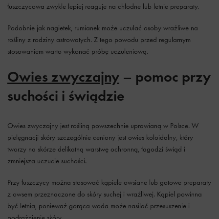
łuszczycowa zwykle lepiej reaguje na chłodne lub letnie preparaty.
Podobnie jak nagietek, rumianek może uczulać osoby wrażliwe na
rośliny z rodziny astrowatych. Z tego powodu przed regularnym
stosowaniem warto wykonać próbę uczuleniową.
Owies zwyczajny
– pomoc przy
suchości i świądzie
Owies zwyczajny jest rośliną powszechnie uprawianą w Polsce. W
pielęgnacji skóry szczególnie ceniony jest owies koloidalny, który
tworzy na skórze delikatną warstwę ochronną, łagodzi świąd i
zmniejsza uczucie suchości.
Przy łuszczycy można stosować kąpiele owsiane lub gotowe preparaty
z owsem przeznaczone do skóry suchej i wrażliwej. Kąpiel powinna
być letnia, ponieważ gorąca woda może nasilać przesuszenie i
podrażnienie skóry.