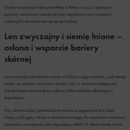
Osoby przyjmujące leki przewlekle, kobiety w ciąży i karmiące
powinny zachować ostrożność przy regularnym piciu naparów
ziołowych i skonsultować się ze specjalistą.
Len zwyczajny i siemię lniane –
osłona i wsparcie bariery
skórnej
Len zwyczajny jest dobrze znany w Polsce, a jego nasiona, czyli siemię
lniane, są cenione zarówno w kuchni, jak i w domowej pielęgnacji.
Siemię lniane zawiera śluzy roślinne, które działają osłaniająco i
łagodząco.
Przy skórze suchej i podrażnionej można przygotować tzw. kisiel
lniany, czyli gęsty odwar z siemienia lnianego. Po ostudzeniu może być
stosowany zewnętrznie jako łagodzący okład. W diecie siemię lniane