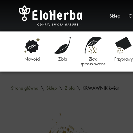
Przejdź
Sklep
O
do
treści
Nowości
Zioła
Zioła
Przyprawy
sproszkowane
Strona główna
\
Sklep
\
Zioła
\
KRWAWNIK kwiat