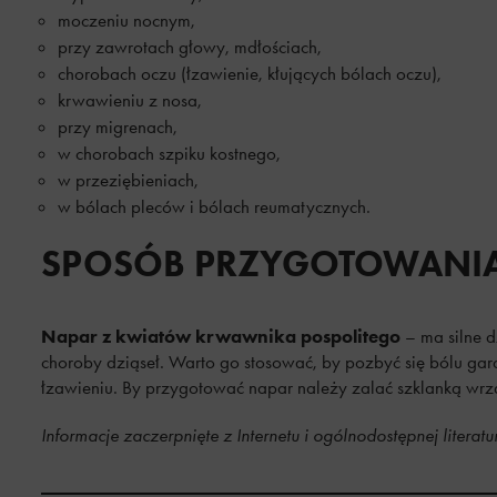
moczeniu nocnym,
przy zawrotach głowy, mdłościach,
chorobach oczu (łzawienie, kłujących bólach oczu),
krwawieniu z nosa,
przy migrenach,
w chorobach szpiku kostnego,
w przeziębieniach,
w bólach pleców i bólach reumatycznych.
SPOSÓB PRZYGOTOWANIA
Napar z kwiatów krwawnika pospolitego
– ma silne d
choroby dziąseł. Warto go stosować, by pozbyć się bólu gard
łzawieniu. By przygotować napar należy zalać szklanką wrząt
Informacje zaczerpnięte z Internetu i ogólnodostępnej literatu