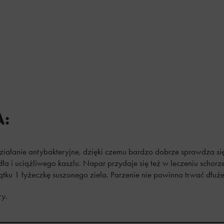
:
ziałanie antybakteryjne, dzięki czemu bardzo dobrze sprawdza się
ła i uciążliwego kaszlu. Napar przydaje się też w leczeniu schor
ku 1 łyżeczkę suszonego ziela. Parzenie nie powinno trwać dłużej 
ry.