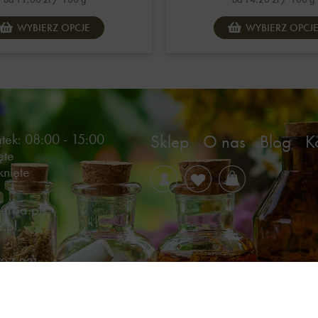
WYBIERZ OPCJE
WYBIERZ OPCJ
ątek: 08:00 - 15:00
Sklep
O nas
Blog
K
ęte
knięte
erba.pl
.pl
727 231
83 27 77