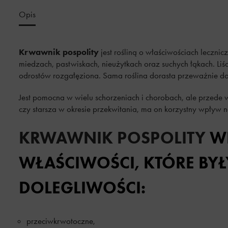
Opis
Krwawnik pospolity
jest rośliną o właściwościach leczni
miedzach, pastwiskach, nieużytkach oraz suchych łąkach. Liści
odrostów rozgałęziona. Sama roślina dorasta przeważnie d
Jest pomocna w wielu schorzeniach i chorobach, ale przede w
czy starsza w okresie przekwitania, ma on korzystny wpływ 
KRWAWNIK POSPOLITY
W
WŁAŚCIWOŚCI, KTÓRE B
DOLEGLIWOŚCI:
przeciwkrwotoczne,