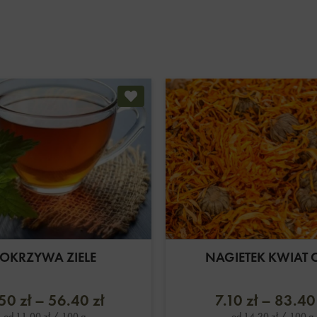
OKRZYWA ZIELE
NAGIETEK KWIAT 
.50
zł
–
56.40
zł
7.10
zł
–
83.4
od
11.00
zł
/ 100 g
od
14.20
zł
/ 100 g