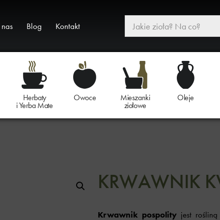
 nas
Blog
Kontakt
Herbaty
Owoce
Mieszanki
Oleje
i Yerba Mate
ziołowe
KRWAWNIK K
Krwawnik pospolity
jest rośliną