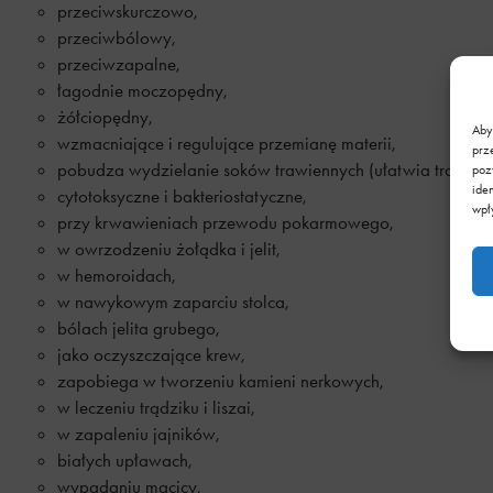
przeciwskurczowo,
przeciwbólowy,
przeciwzapalne,
łagodnie moczopędny,
żółciopędny,
Aby
wzmacniające i regulujące przemianę materii,
prz
pobudza wydzielanie soków trawiennych (ułatwia trawieni
poz
ide
cytotoksyczne i bakteriostatyczne,
wpł
przy krwawieniach przewodu pokarmowego,
w owrzodzeniu żołądka i jelit,
w hemoroidach,
w nawykowym zaparciu stolca,
bólach jelita grubego,
jako oczyszczające krew,
zapobiega w tworzeniu kamieni nerkowych,
w leczeniu trądziku i liszai,
w zapaleniu jajników,
białych upławach,
wypadaniu macicy,