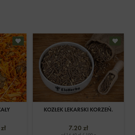
CAŁY
KOZŁEK LEKARSKI KORZEŃ.
0
zł
7.20
zł
od
14.40
zł
/ 100 g