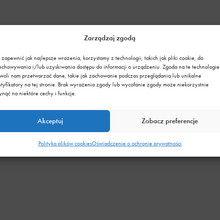
Zarządzaj zgodą
 zapewnić jak najlepsze wrażenia, korzystamy z technologii, takich jak pliki cookie, do
echowywania i/lub uzyskiwania dostępu do informacji o urządzeniu. Zgoda na te technologie
e),
woli nam przetwarzać dane, takie jak zachowanie podczas przeglądania lub unikalne
ntyfikatory na tej stronie. Brak wyrażenia zgody lub wycofanie zgody może niekorzystnie
ynąć na niektóre cechy i funkcje.
Akceptuj
Zobacz preferencje
Polityka plików cookies
Oświadczenie o ochronie prywatności