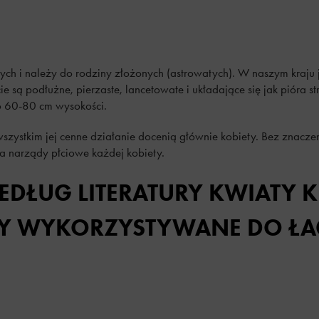
czych i należy do rodziny złożonych (astrowatych). W naszym kraju
e są podłużne, pierzaste, lancetowate i układające się jak pióra st
o 60-80 cm wysokości.
szystkim jej cenne działanie docenią głównie kobiety. Bez znaczen
na narządy płciowe każdej kobiety.
EDŁUG LITERATURY KWIATY
YŁY WYKORZYSTYWANE DO Ł