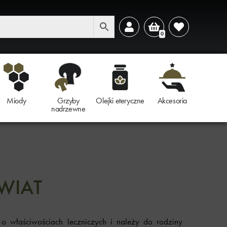
0
Miody
Grzyby
Olejki eteryczne
Akcesoria
nadrzewne
WIAT
 o właściwościach leczniczych i należy do rodziny