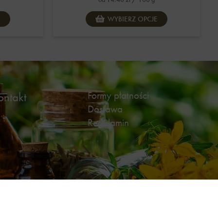
E
WYBIERZ OPCJE
Formy płatności
ontakt
Dostawa
Regulamin