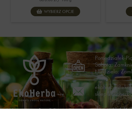
WYBIERZ OPCJE
Poniedziałek-Pi
Sobota: Zamkni
Niedziela: Zam
ekoherba@ekoh
sklep@ekoherba
sklep
+48 574 
Warszawska 99,
biuro
+48 85 6
17-200 Hajnówka