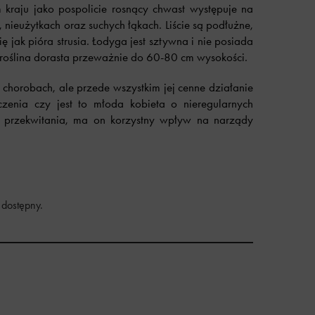
 kraju jako pospolicie rosnący chwast występuje na
nieużytkach oraz suchych łąkach. Liście są podłużne,
ię jak pióra strusia. Łodyga jest sztywna i nie posiada
roślina dorasta przeważnie do 60-80 cm wysokości.
 chorobach, ale przede wszystkim jej cenne działanie
zenia czy jest to młoda kobieta o nieregularnych
e przekwitania, ma on korzystny wpływ na narządy
 dostępny.