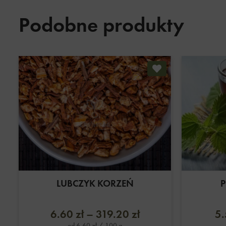
Podobne produkty
LUBCZYK KORZEŃ
P
6.60
zł
–
319.20
zł
5
od
6.60
zł
/ 100 g