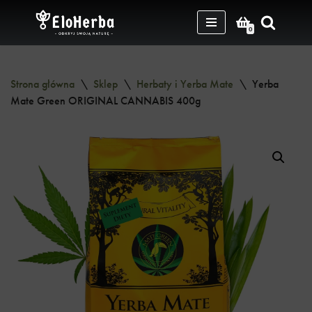
0
Przejdź
do
treści
Strona główna
\
Sklep
\
Herbaty i Yerba Mate
\
Yerba
Mate Green ORIGINAL CANNABIS 400g