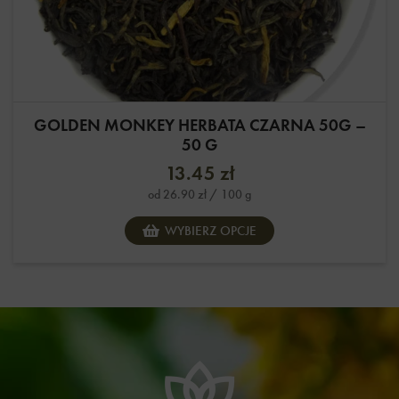
GOLDEN MONKEY HERBATA CZARNA 50G –
50 G
13.45
zł
od
26.90
zł
/ 100 g
WYBIERZ OPCJE