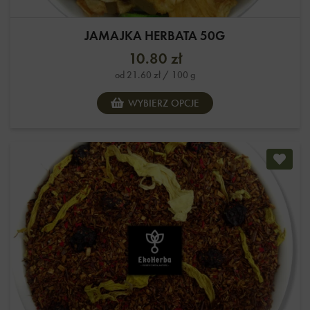
JAMAJKA HERBATA 50G
10.80
zł
od
21.60
zł
/ 100 g
WYBIERZ OPCJE