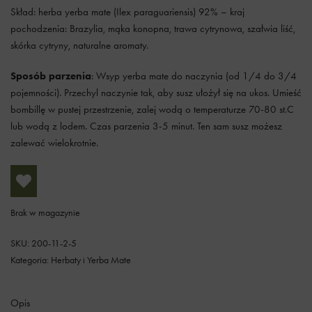
Skład: herba yerba mate (Ilex paraguariensis) 92% – kraj
pochodzenia: Brazylia, mąka konopna, trawa cytrynowa, szałwia liść,
skórka cytryny, naturalne aromaty.
Sposób parzenia
: Wsyp yerba mate do naczynia (od 1/4 do 3/4
pojemności). Przechyl naczynie tak, aby susz ułożył się na ukos. Umieść
bombillę w pustej przestrzenie, zalej wodą o temperaturze 70-80 st.C
lub wodą z lodem. Czas parzenia 3-5 minut. Ten sam susz możesz
zalewać wielokrotnie.
Brak w magazynie
SKU:
200-11-2-5
Kategoria:
Herbaty i Yerba Mate
Opis