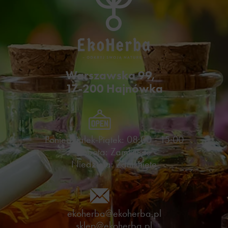
Warszawska 99,
17-200 Hajnówka
Poniedziałek-Piątek: 08:00 - 15:00
Sobota: Zamknięte
Niedziela: Zamknięte
ekoherba@ekoherba.pl
sklep@ekoherba.pl