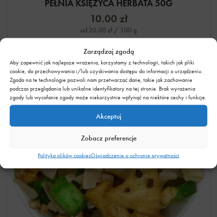
PEŁNIA KSIĘŻYCA HERBATA 50G
10.00
zł
od
20.00
zł
/ 100 g
WYBIERZ OPCJE
Zarządzaj zgodą
Aby zapewnić jak najlepsze wrażenia, korzystamy z technologii, takich jak pliki
cookie, do przechowywania i/lub uzyskiwania dostępu do informacji o urządzeniu.
Zgoda na te technologie pozwoli nam przetwarzać dane, takie jak zachowanie
podczas przeglądania lub unikalne identyfikatory na tej stronie. Brak wyrażenia
zgody lub wycofanie zgody może niekorzystnie wpłynąć na niektóre cechy i funkcje.
Akceptuj
Zobacz preferencje
Polityka plików cookies
Oświadczenie o ochronie prywatności