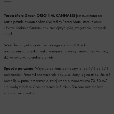
Yerba Mate Green ORIGINAL CANNABIS
jest stworzona na
bazie południowoamerykańskiej rośliny Yerba Mate, której pierwsi
używali Indianie Guarani aby zmniejszyć głód, zmęczenie i oczyścić
umysł.
Skład: herba yerba mate (Ilex paraguariensis) 92% – kraj
pochodzenia: Brazylia, mąka konopna, trawa cytrynowa, szałwia liść,
skórka cytryny, naturalne aromaty.
Sposób parzenia
: Wsyp yerba mate do naczynia (od 1/4 do 3/4
pojemności). Przechyl naczynie tak, aby susz ułożył się na ukos. Umieść
bombillę w pustej przestrzenie, zalej wodą o temperaturze 70-80 st.C
lub wodą z lodem. Czas parzenia 3-5 minut. Ten sam susz możesz
zalewać wielokrotnie.